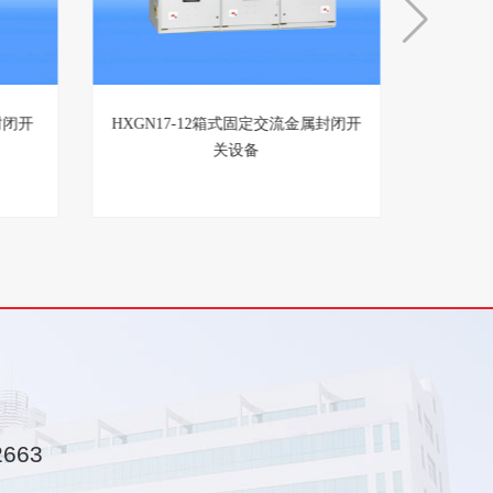
环网开
XGN15-12箱式固定交流金属封闭开
HXGN
关设备
2663