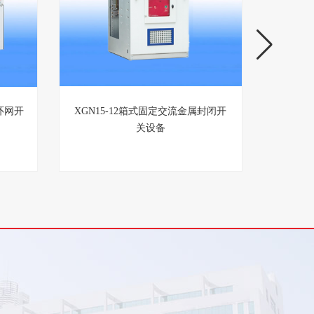
环网开
XGN15-12箱式固定交流金属封闭开
HXGN
关设备