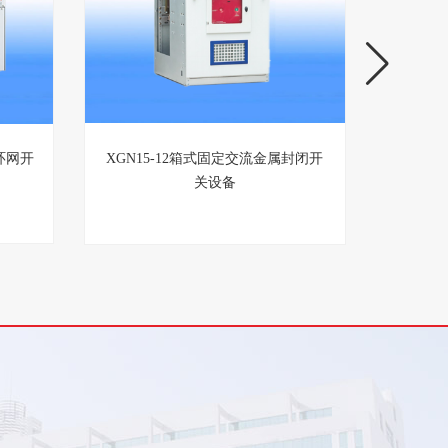
环网开
XGN15-12箱式固定交流金属封闭开
HXGN
关设备