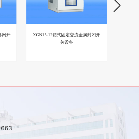
环网开
XGN15-12箱式固定交流金属封闭开
HXGN
关设备
2663